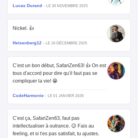
Lucas Durand
-
LE 30 NOVEMBRE 2025
Nickel. 👍
Heisenberg12
-
LE 16 DÉCEMBRE 2025
C'est un bon début, SafariZen63! 👍 On est
tous d'accord pour dire qu'il faut pas se
compliquer la vie! 😁
CodeHarmonie
-
LE 01 JANVIER 2026
C'est ça, SafariZen63, faut pas
intellectualiser à outrance. 😉 Fais au
feeling, et si t'es pas satisfait, tu ajustes.