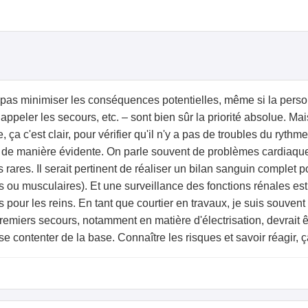
 ne pas minimiser les conséquences potentielles, même si la per
ler les secours, etc. – sont bien sûr la priorité absolue. Mais i
a c'est clair, pour vérifier qu'il n'y a pas de troubles du ryth
s de manière évidente. On parle souvent de problèmes cardiaques
s rares. Il serait pertinent de réaliser un bilan sanguin comple
u musculaires). Et une surveillance des fonctions rénales est a
 pour les reins. En tant que courtier en travaux, je suis souven
remiers secours, notamment en matière d'électrisation, devrait ê
e contenter de la base. Connaître les risques et savoir réagir, ça