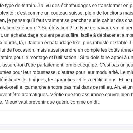
 type de terrain. J'ai vu des échafaudages se transformer en pa
plexité : c'est comme un couteau suisse, plein de fonctions mai
ien, je pense qu'il faut vraiment se pencher sur le cahier des cha
lation extérieure ? Surélévation ? Le type de travaux va influ
 un échafaudage roulant peut suffire, facile à déplacer et à monte
ourds, là, il faut un échafaudage fixe, plus robuste et stable. L
 celui de l'occasion, mais aussi prendre en compte les coûts ann
gatoire pour le montage et l'utilisation ! Si tu dois faire appel à 
me, assure-toi d'être parfaitement formé et équipé. C'est pas un je
putées pour leur robustesse, d'autres pour leur modularité. Le 
éristiques techniques, les garanties, et les certifications. Et n
e-à-oreille, ça marche encore pas mal dans ce milieu. Ah, et un 
uvent être dramatiques. Vérifie que ton assurance couvre bien l'
. Mieux vaut prévenir que guérir, comme on dit.